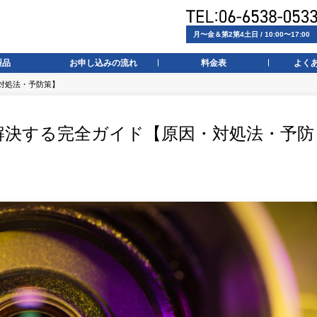
月〜金＆第2第4土日 / 10:00〜17:00
製品
お申し込みの流れ
料金表
よく
対処法・予防策】
解決する完全ガイド【原因・対処法・予防