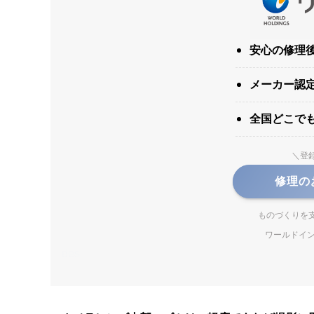
安心の修理
メーカー認
全国どこで
＼登
修理の
ものづくりを
ワールドイン
des