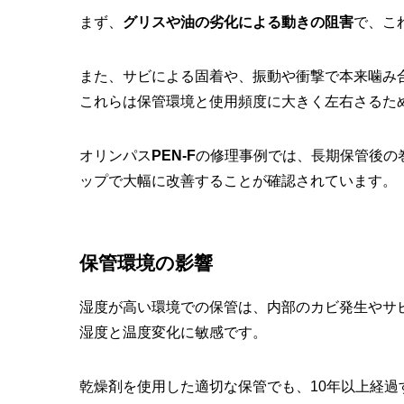
まず、
グリスや油の劣化による動きの阻害
で、こ
また、サビによる固着や、振動や衝撃で本来噛み
これらは保管環境と使用頻度に大きく左右さるた
オリンパス
PEN-F
の修理事例では、長期保管後の
ップで大幅に改善することが確認されています。
保管環境の影響
湿度が高い環境での保管は、内部のカビ発生やサ
湿度と温度変化に敏感です。
乾燥剤を使用した適切な保管でも、10年以上経