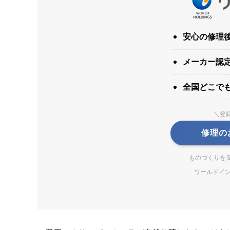
安心の修理
メーカー認
全国どこで
＼登
修理の
ものづくりを
ワールドイン
des